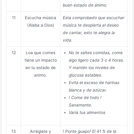
buen estado de ánimo.
11
Escucha música
Esta comprobado que escuchar
(Alaba a Dios)
música te despierta el deseo
de cantar, esto te alegra la
vida.
12
Loa que comes
No te saltes comidas, come
tiene un impacto
algo ligero cada 3 o 4 horas.
en tu estado de
Y mantén los niveles de
animo.
glucosa estables.
Evita el exceso de harinas
blanca y de azúcar.
! Come de todo !
Sanamente.
Varía tus alimentos
13
Arréglate y
!
Ponte guapo! El 41 % de la