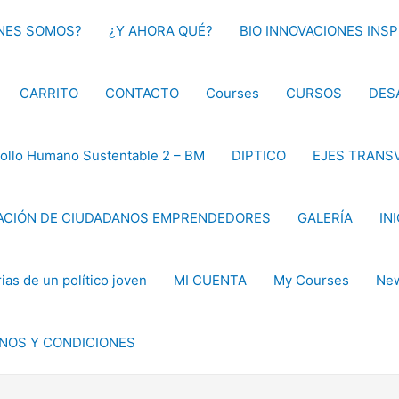
NES SOMOS?
¿Y AHORA QUÉ?
BIO INNOVACIONES INS
CARRITO
CONTACTO
Courses
CURSOS
DES
ollo Humano Sustentable 2 – BM
DIPTICO
EJES TRANS
CIÓN DE CIUDADANOS EMPRENDEDORES
GALERÍA
IN
as de un político joven
MI CUENTA
My Courses
New
NOS Y CONDICIONES