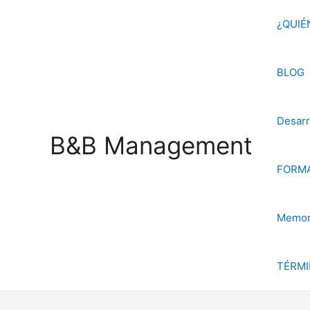
Ir
¿QUIÉ
al
contenido
BLOG
Desarr
B&B Management
FORMA
Memori
TÉRMI