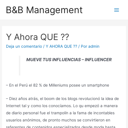
Ir
B&B Management
al
Main
contenido
Men
Y Ahora QUE ??
Deja un comentario
/
Y AHORA QUE ??
/ Por
admin
MUEVE TUS INFLUENCIAS – INFLUENCER
– En el Perú el 82 % de Milleniums posee un smartphone
– Diez años atrás, el boom de los blogs revolucionó la idea de
Internet tal y como los conocíamos. Lo qu empezó a manera
de diario personal fue el trampolín a la fama de incontables
usuarios anónimos, de pronto muchos se convirtieron en
referentes de contenidos especializados desde moda hasta