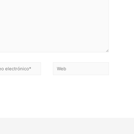
Web
ónico*