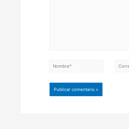
Nombre*
Correo
electr