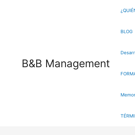
Ir
¿QUIÉ
al
contenido
BLOG
Desarr
B&B Management
FORMA
Memori
TÉRMI