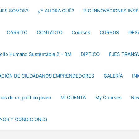
NES SOMOS?
¿Y AHORA QUÉ?
BIO INNOVACIONES INS
CARRITO
CONTACTO
Courses
CURSOS
DES
ollo Humano Sustentable 2 – BM
DIPTICO
EJES TRANS
CIÓN DE CIUDADANOS EMPRENDEDORES
GALERÍA
IN
as de un político joven
MI CUENTA
My Courses
New
NOS Y CONDICIONES