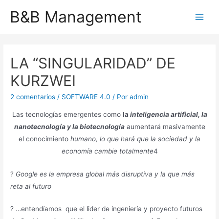
Ir
B&B Management
al
Main
contenido
Men
LA “SINGULARIDAD” DE
KURZWEI
2 comentarios
/
SOFTWARE 4.0
/ Por
admin
Las tecnologías emergentes como
la
inteligencia artificial, la
nanotecnología y la biotecnología
aumentará masivamente
el conocimiento
humano, lo que hará que la sociedad y la
economía cambie totalmente
4
?
Google es la empresa global más disruptiva y la que más
reta al futuro
?
…entendíamos que el lider de ingeniería y proyecto futuros