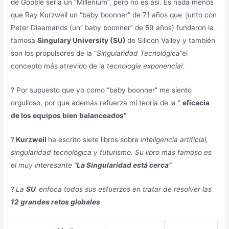
de Gooble sería un “Millenium”, pero no es así. Es nada menos
que Ray Kurzweil un “baby boonner” de 71 años que junto con
Peter Diaamands (un” baby boonner” de 59 años) fundaron la
famosa
Singulary University (SU)
de Silicon Valley y también
son los propulsores de la “
Singularidad Tecnológica
”el
concepto más atrevido de la
tecnología exponencial.
?
Por supuesto que yo como “baby boonner” me siento
orgulloso, por que además refuerza mi teoría de la “
eficacia
de los equipos bien balanceados”
?
Kurzweil
ha escrito siete libros sobre
inteligencia artificial,
singularidad tecnológica y futurismo. Su libro más famoso es
el muy interesante “
La Singularidad está cerca”
?
La
SU
enfoca todos sus esfuerzos en tratar de resolver las
12 grandes retos globales