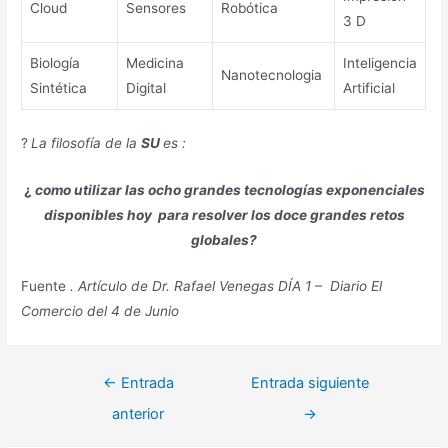
Cloud
Sensores
Robótica
3 D
Biología
Medicina
Inteligencia
Nanotecnologia
Sintética
Digital
Artificial
?
La filosofía de la
SU
es :
¿
como utilizar las ocho grandes tecnologías exponenciales
disponibles hoy para resolver los doce grandes retos
globales?
Fuente
. Artículo de Dr. Rafael Venegas DÍA 1 – Diario El
Comercio del 4 de Junio
Navegación
←
Entrada
Entrada siguiente
de
anterior
→
entradas