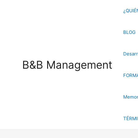
Ir
¿QUIÉ
al
contenido
BLOG
Desarr
B&B Management
FORMA
Memori
TÉRMI