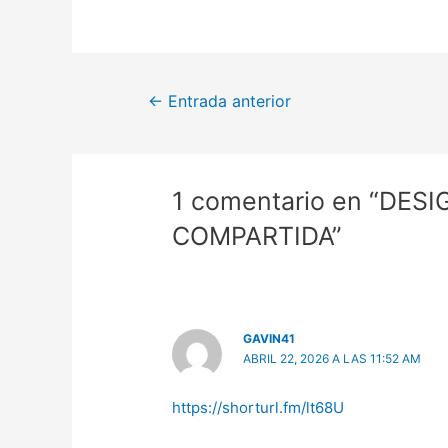
Navegación
←
Entrada anterior
de
entradas
1 comentario en “DE
COMPARTIDA”
GAVIN41
ABRIL 22, 2026 A LAS 11:52 AM
https://shorturl.fm/lt68U