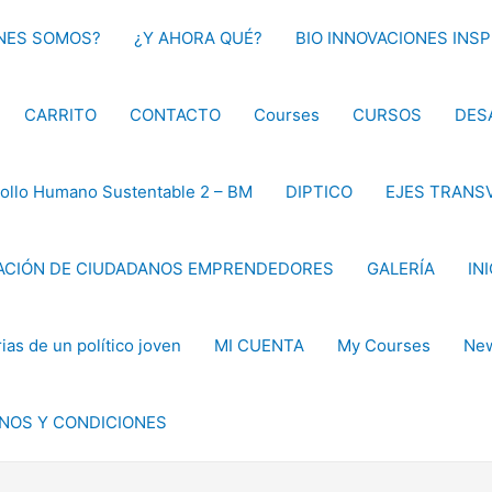
NES SOMOS?
¿Y AHORA QUÉ?
BIO INNOVACIONES INS
CARRITO
CONTACTO
Courses
CURSOS
DES
ollo Humano Sustentable 2 – BM
DIPTICO
EJES TRANS
CIÓN DE CIUDADANOS EMPRENDEDORES
GALERÍA
IN
as de un político joven
MI CUENTA
My Courses
New
NOS Y CONDICIONES